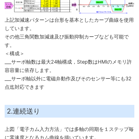
上記加減速パターンは台形を基本としたカーブ曲線を使用
しています。
その他三角関数加減速及び振動抑制カーブなども可能で
す。
＜構成＞
___サーボ軸数は最大24軸構成，Step数はHMIのメモリ許
容容量に依存します。
___サーボ軸以外に電磁弁動作及びそのセンサー等にも32
点迄対応できます
2.連続送り
上図「電子カム入力方法」では多軸の同期を１ステップ毎
に零速度となるカム曲線を描いています。