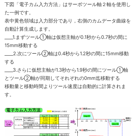
下図「電子カム入力方法」はサーボツール軸２軸を使用し
た一例です。
表中黄色領域は入力部分であり，右側のカムデータ曲線を
自動計算生成します。
____1.まずツール①軸は仮想主軸が0.1秒から0.7秒の間に
15mm移動する
____2.次にツール②軸は0.4秒から1.2秒の間に15mm移動
する
____3.さらに仮想主軸が1.3秒から1.9秒の間にツール①軸
とツール②軸が同期してそれぞれの0mm迄移動する
移動量と移動時間よりツール速度は自動的に計算されま
す。