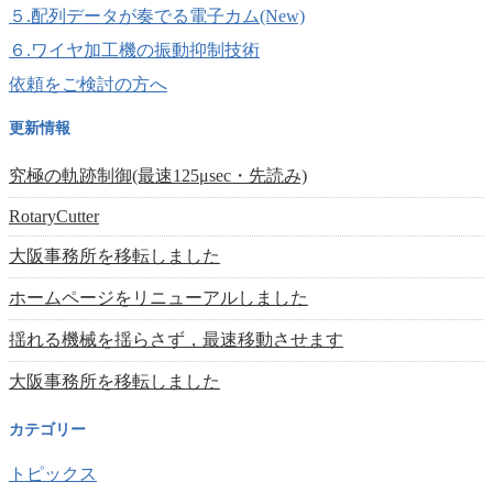
５.配列データが奏でる電子カム(New)
６.ワイヤ加工機の振動抑制技術
依頼をご検討の方へ
更新情報
究極の軌跡制御(最速125μsec・先読み)
RotaryCutter
大阪事務所を移転しました
ホームページをリニューアルしました
揺れる機械を揺らさず，最速移動させます
大阪事務所を移転しました
カテゴリー
トピックス